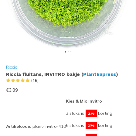
Riccia
Riccia fluitans, INVITRO bakje (
PlantExpress
)
(16)
€3,89
Kies & Mix Invitro
3 stuks is
2%
korting
6 stuks is
3%
korting
Artikelcode:
plant-invitro-410