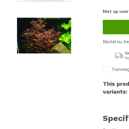
Niet op voo
Bestel nu, b
Gr
Va
Toevoege
This prod
variants:
Specif