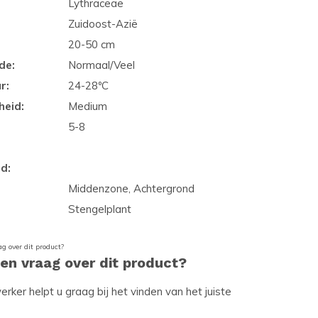
Lythraceae
Zuidoost-Azië
20-50 cm
de:
Normaal/Veel
r:
24-28ºC
heid:
Medium
5-8
d:
Middenzone, Achtergrond
Stengelplant
een vraag over dit product?
ker helpt u graag bij het vinden van het juiste