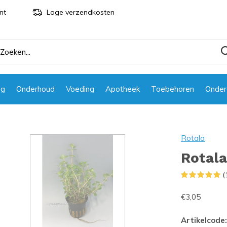
nt
Lage verzendkosten
ng
Onderhoud
Voeding
Apotheek
Toebehoren
Onder
Rotala
Rotal
(
€3,05
Artikelcode: