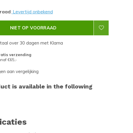
rraad
:
Levertijd onbekend
NIET OP VOORRAAD
etaal over 30 dagen met Klarna
atis verzending
naf €65,-
n aan vergelijking
uct is available in the following
icaties