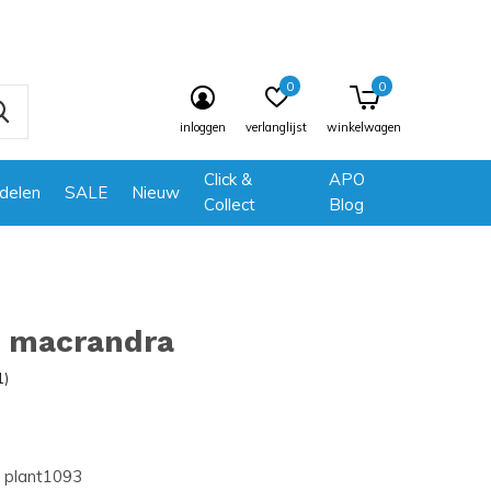
0
0
inloggen
verlanglijst
winkelwagen
Click &
APO
delen
SALE
Nieuw
Collect
Blog
a macrandra
1)
plant1093