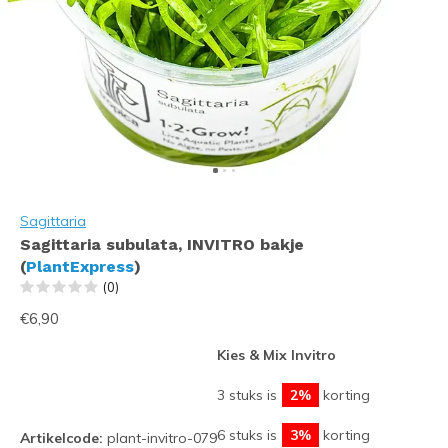
Sagittaria
Sagittaria subulata, INVITRO bakje
(
PlantExpress
)
(0)
€6,90
Kies & Mix Invitro
3 stuks is
2%
korting
6 stuks is
3%
korting
Artikelcode:
plant-invitro-079