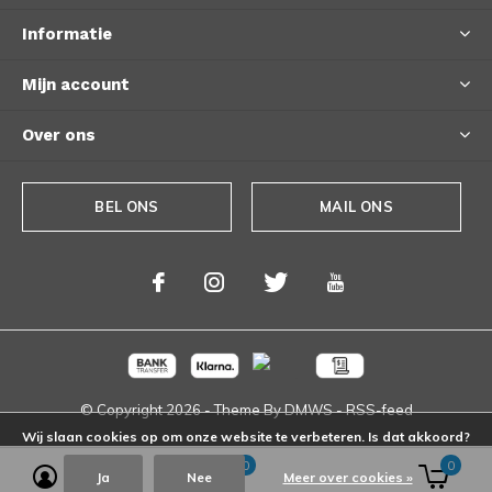
Informatie
Mijn account
Over ons
BEL ONS
MAIL ONS
© Copyright
2026
- Theme By
DMWS
-
RSS-feed
Wij slaan cookies op om onze website te verbeteren. Is dat akkoord?
0
0
Ja
Nee
Meer over cookies »