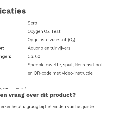
icaties
Sera
Oxygen O2 Test
Opgeloste zuurstof (O₂)
r:
Aquaria en tuinvijvers
ngen:
Ca. 60
Speciale cuvette, spuit, kleurenschaal
en QR-code met video-instructie
een vraag over dit product?
ker helpt u graag bij het vinden van het juiste