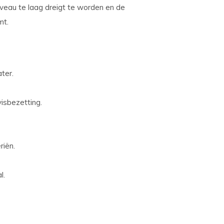
iveau te laag dreigt te worden en de
mt.
ter.
isbezetting.
riën.
l.