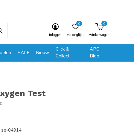
0
0
inloggen
verlanglijst
winkelwagen
Click &
APO
delen
SALE
Nieuw
Collect
Blog
Oxygen Test
0)
se-04914