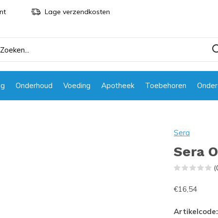
nt
Lage verzendkosten
ng
Onderhoud
Voeding
Apotheek
Toebehoren
Onder
Sera
Sera 
(
€16,54
Artikelcode: