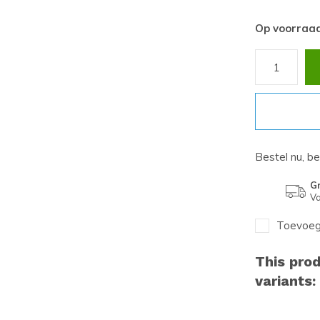
Op voorraa
Bestel nu, b
Gr
Va
Toevoege
This prod
variants: