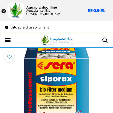
Aquaplantsonline
BEKIJKEN
Aquaplantsonline
GRATIS - In Google Play
Uitgebreid assortiment
Lage verzendkost