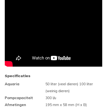
Specificaties
Aquaria
50 liter (veel dieren) 100 liter
(weinig dieren)
Pompcapaciteit
300 l/u
Afmetingen
195 mm x 58 mm (H x B)