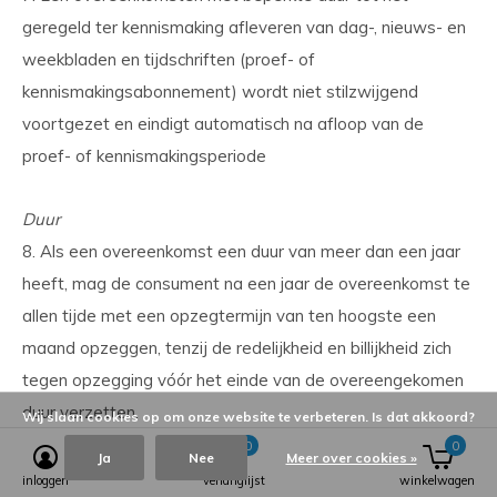
geregeld ter kennismaking afleveren van dag-, nieuws- en
weekbladen en tijdschriften (proef- of
kennismakingsabonnement) wordt niet stilzwijgend
voortgezet en eindigt automatisch na afloop van de
proef- of kennismakingsperiode
Duur
8. Als een overeenkomst een duur van meer dan een jaar
heeft, mag de consument na een jaar de overeenkomst te
allen tijde met een opzegtermijn van ten hoogste een
maand opzeggen, tenzij de redelijkheid en billijkheid zich
tegen opzegging vóór het einde van de overeengekomen
duur verzetten.
Wij slaan cookies op om onze website te verbeteren. Is dat akkoord?
0
0
Ja
Nee
Meer over cookies »
ARTIKEL 13 - BETALING
inloggen
verlanglijst
winkelwagen