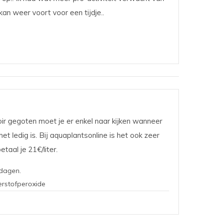
kan weer voort voor een tijdje..
oir gegoten moet je er enkel naar kijken wanneer
et ledig is. Bij aquaplantsonline is het ook zeer
taal je 21€/liter.
rdagen.
erstofperoxide