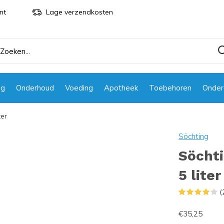
nt
Lage verzendkosten
ng
Onderhoud
Voeding
Apotheek
Toebehoren
Onder
ter
Söchting
Söchti
5 liter
(
€35,25