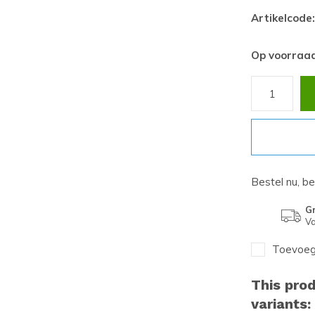
Artikelcode:
Op voorraa
Bestel nu, b
Gr
Va
Toevoege
This prod
variants: