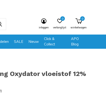
0
0
inloggen
verlanglijst
winkelwagen
Click &
APO
delen
SALE
Nieuw
Collect
Blog
ng Oxydator vloeistof 12%
2)