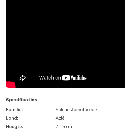
Specificaties
Familie:
Solenostomataceae
Land:
Azië
Hoogte:
2 - 5 cm