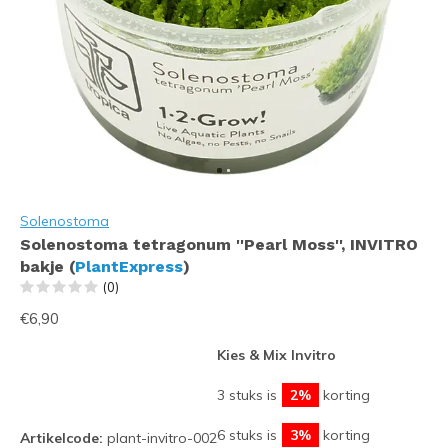
Solenostoma
Solenostoma tetragonum ''Pearl Moss'', INVITRO
bakje (
PlantExpress
)
(0)
€6,90
Kies & Mix Invitro
3 stuks is
2%
korting
6 stuks is
3%
korting
Artikelcode:
plant-invitro-002