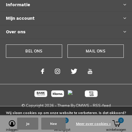
Informatie
Mijn account
Over ons
BEL ONS
MAIL ONS
© Copyright
2026
- Theme By
DMWS
-
RSS-feed
Wij slaan cookies op om onze website te verbeteren. Is dat akkoord?
0
0
Ja
Nee
Meer over cookies »
inloggen
verlanglijst
winkelwagen