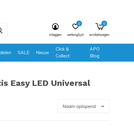
0
0
inloggen
verlanglijst
winkelwagen
Click &
APO
delen
SALE
Nieuw
Collect
Blog
is Easy LED Universal