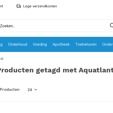
nt
Lage verzendkosten
ng
Onderhoud
Voeding
Apotheek
Toebehoren
Onder
sal
Producten getagd met Aquatlant
 Producten