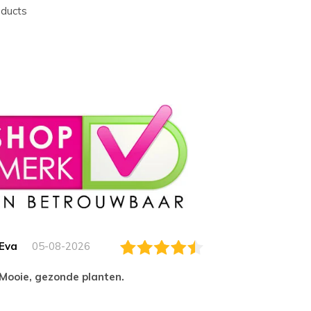
oducts
Eva
05-08-2026
Essam
Mooie, gezonde planten.
tevred