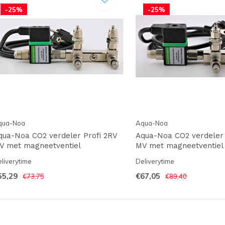
-25%
-25%
qua-Noa
Aqua-Noa
qua-Noa CO2 verdeler Profi 2RV
Aqua-Noa CO2 verdeler 
V met magneetventiel
MV met magneetventie
liverytime
Deliverytime
55,29
€67,05
€73,75
€89,40