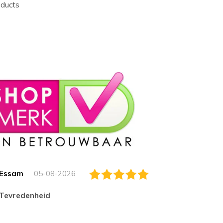
oducts
Essam
05-08-2026
Jack
tevredenheid
Top