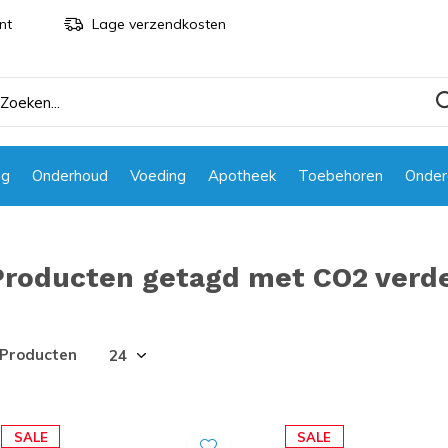
nt
Lage verzendkosten
ng
Onderhoud
Voeding
Apotheek
Toebehoren
Onder
Producten getagd met CO2 verde
 Producten
SALE
SALE