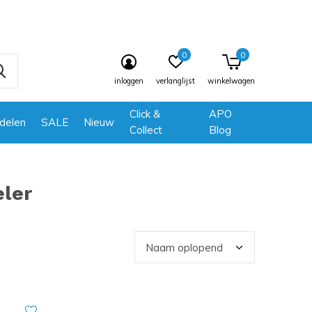
0
0
inloggen
verlanglijst
winkelwagen
Click &
APO
delen
SALE
Nieuw
Collect
Blog
ler