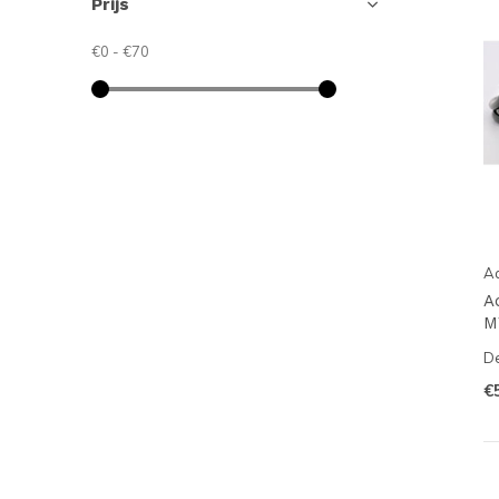
Prijs
€0
-
€70
A
A
M
De
€