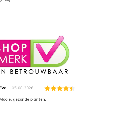
oducts
Eva
05-08-2026
Essam
Mooie, gezonde planten.
tevred