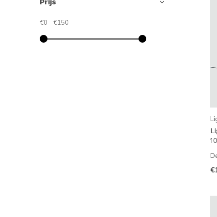
Prijs
€0
-
€150
Li
L
1
De
€