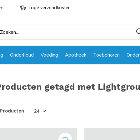
nt
Lage verzendkosten
ng
Onderhoud
Voeding
Apotheek
Toebehoren
Onder
Producten getagd met Lightgro
 Producten