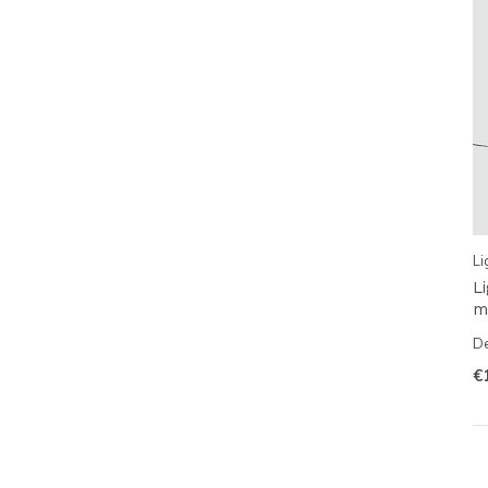
Li
L
m
De
€