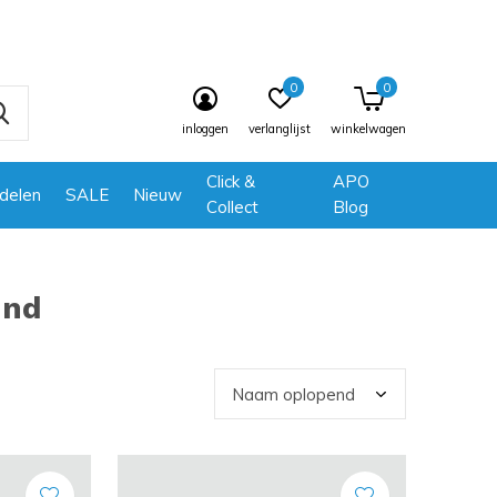
0
0
inloggen
verlanglijst
winkelwagen
Click &
APO
delen
SALE
Nieuw
Collect
Blog
und