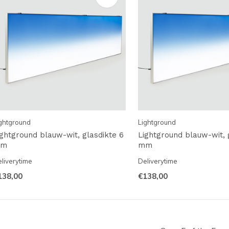
ghtground
Lightground
ightground blauw-wit, glasdikte 6
Lightground blauw-wit, 
m
mm
liverytime
Deliverytime
138,00
€138,00