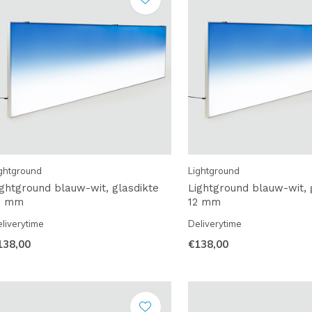
ghtground
Lightground
ightground blauw-wit, glasdikte
Lightground blauw-wit, 
0 mm
12 mm
liverytime
Deliverytime
138,00
€138,00