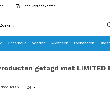
nt
Lage verzendkosten
ng
Onderhoud
Voeding
Apotheek
Toebehoren
Onder
Producten getagd met LIMITED 
 Producten