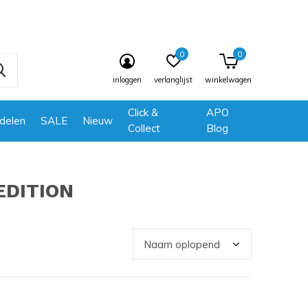
0
0
inloggen
verlanglijst
winkelwagen
Click &
APO
delen
SALE
Nieuw
Collect
Blog
EDITION