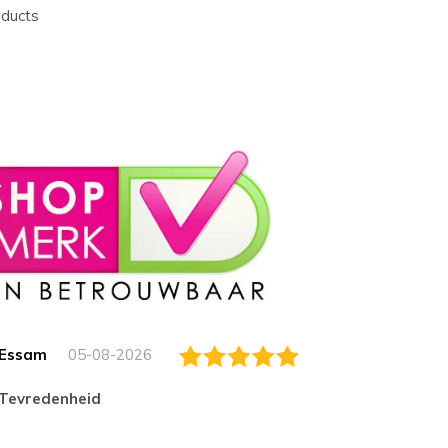
oducts
Essam
05-08-2026
Jack
tevredenheid
Top