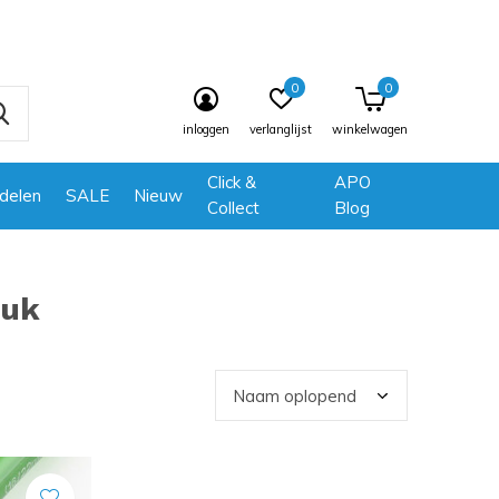
0
0
inloggen
verlanglijst
winkelwagen
Click &
APO
delen
SALE
Nieuw
Collect
Blog
tuk