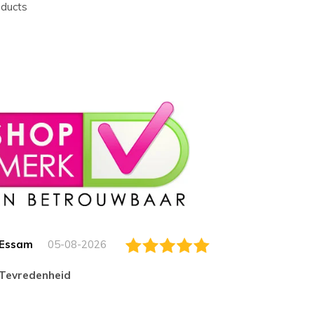
oducts
Essam
05-08-2026
Jack
tevredenheid
Top