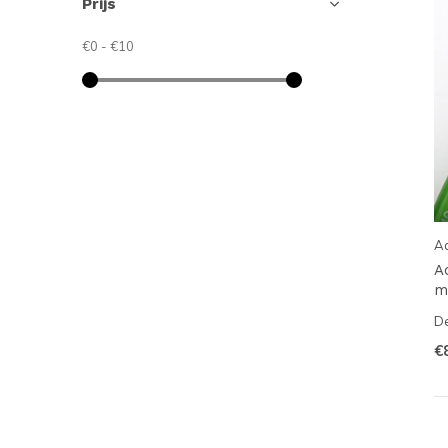
Prijs
€0
-
€10
A
A
m
De
€