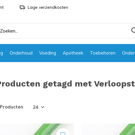
nt
Lage verzendkosten
ng
Onderhoud
Voeding
Apotheek
Toebehoren
Onder
Producten getagd met Verloops
 Producten