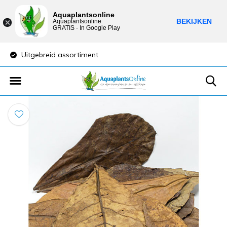
Aquaplantsonline
BEKIJKEN
Aquaplantsonline
GRATIS - In Google Play
Uitgebreid assortiment
Lage verzendkost