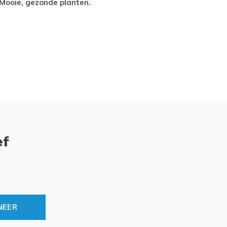
Mooie, gezonde planten.
tevred
ef
NEER