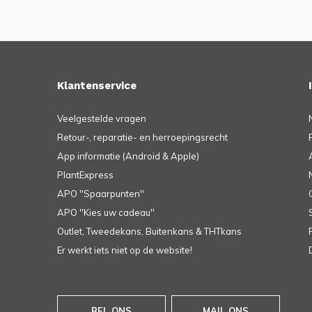
Klantenservice
Veelgestelde vragen
Retour-, reparatie- en herroepingsrecht
App informatie (Android & Apple)
PlantExpress
APO ''Spaarpunten''
APO ''Kies uw cadeau''
Outlet, Tweedekans, Buitenkans & THTkans
Er werkt iets niet op de website!
BEL ONS
MAIL ONS