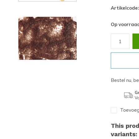
Artikelcode:
Op voorraa
Bestel nu, b
Gr
Va
Toevoege
This prod
variants: