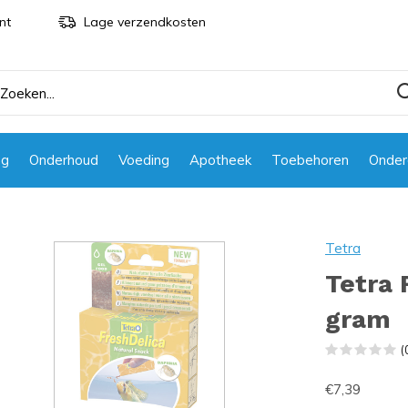
nt
Lage verzendkosten
ng
Onderhoud
Voeding
Apotheek
Toebehoren
Onder
m
Tetra
Tetra 
gram
(
€7,39