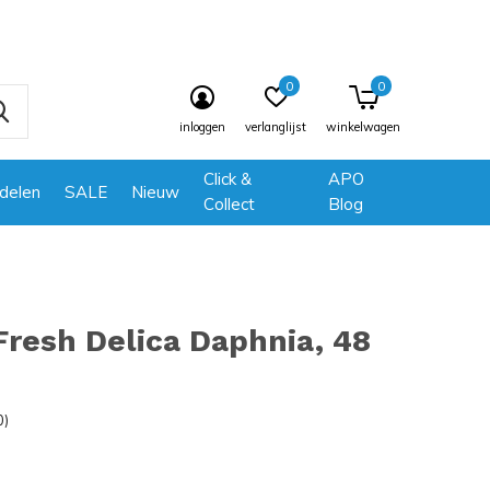
0
0
inloggen
verlanglijst
winkelwagen
Click &
APO
delen
SALE
Nieuw
Collect
Blog
Fresh Delica Daphnia, 48
0)