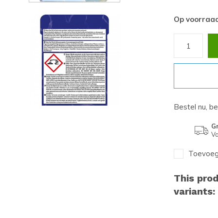
Op voorraa
Bestel nu, b
Gr
Va
Toevoege
This prod
variants: