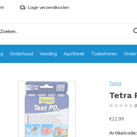
nt
Lage verzendkosten
ng
Onderhoud
Voeding
Apotheek
Toebehoren
Onder
Tetra
Tetra 
(
€22,99
Artikelcode: