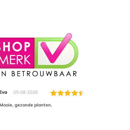
Eva
05-08-2026
Essam
Mooie, gezonde planten.
tevred