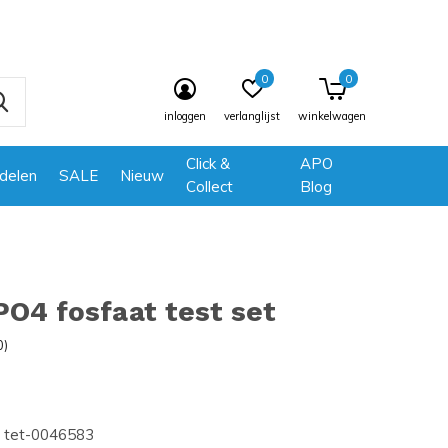
0
0
inloggen
verlanglijst
winkelwagen
Click &
APO
delen
SALE
Nieuw
Collect
Blog
PO4 fosfaat test set
0)
tet-0046583