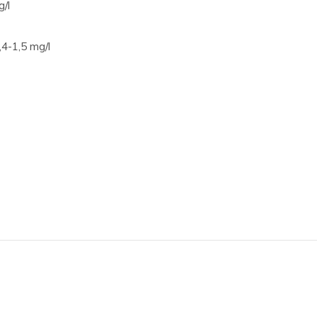
/l
4-1,5 mg/l