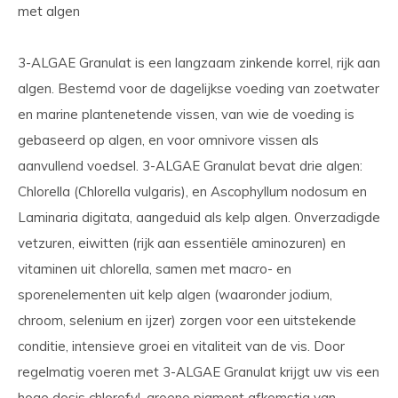
met algen
3-ALGAE Granulat is een langzaam zinkende korrel, rijk aan
algen. Bestemd voor de dagelijkse voeding van zoetwater
en marine plantenetende vissen, van wie de voeding is
gebaseerd op algen, en voor omnivore vissen als
aanvullend voedsel. 3-ALGAE Granulat bevat drie algen:
Chlorella (Chlorella vulgaris), en Ascophyllum nodosum en
Laminaria digitata, aangeduid als kelp algen. Onverzadigde
vetzuren, eiwitten (rijk aan essentiële aminozuren) en
vitaminen uit chlorella, samen met macro- en
sporenelementen uit kelp algen (waaronder jodium,
chroom, selenium en ijzer) zorgen voor een uitstekende
conditie, intensieve groei en vitaliteit van de vis. Door
regelmatig voeren met 3-ALGAE Granulat krijgt uw vis een
hoge dosis chlorofyl, groene pigment afkomstig van