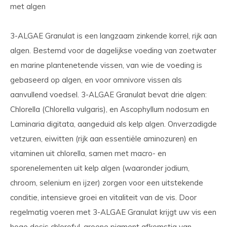
met algen
3-ALGAE Granulat is een langzaam zinkende korrel, rijk aan
algen. Bestemd voor de dagelijkse voeding van zoetwater
en marine plantenetende vissen, van wie de voeding is
gebaseerd op algen, en voor omnivore vissen als
aanvullend voedsel. 3-ALGAE Granulat bevat drie algen:
Chlorella (Chlorella vulgaris), en Ascophyllum nodosum en
Laminaria digitata, aangeduid als kelp algen. Onverzadigde
vetzuren, eiwitten (rijk aan essentiële aminozuren) en
vitaminen uit chlorella, samen met macro- en
sporenelementen uit kelp algen (waaronder jodium,
chroom, selenium en ijzer) zorgen voor een uitstekende
conditie, intensieve groei en vitaliteit van de vis. Door
regelmatig voeren met 3-ALGAE Granulat krijgt uw vis een
hoge dosis chlorofyl, groene pigment afkomstig van