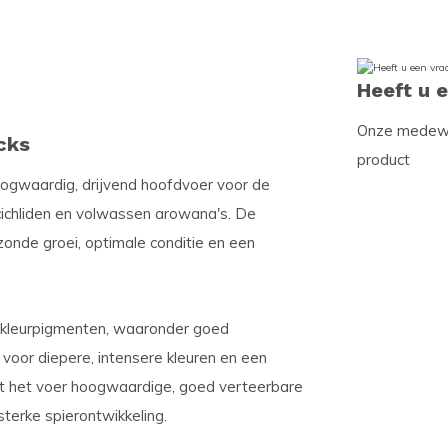
Heeft u 
Onze medewer
cks
product
ogwaardig, drijvend hoofdvoer voor de
cichliden en volwassen arowana's. De
onde groei, optimale conditie en een
e kleurpigmenten, waaronder goed
oor diepere, intensere kleuren en een
vert het voer hoogwaardige, goed verteerbare
sterke spierontwikkeling.