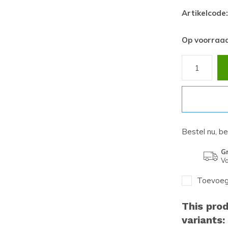
Artikelcode:
Op voorraa
Bestel nu, b
Gr
Va
Toevoege
This prod
variants: