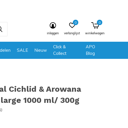
0
0
inloggen
verlanglijst
winkelwagen
Click &
APO
delen
SALE
Nieuw
Collect
Blog
al Cichlid & Arowana
 large 1000 ml/ 300g
1)