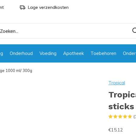
nt
Lage verzendkosten
ng
Onderhoud
Voeding
Apotheek
Toebehoren
Onder
arge 1000 ml/ 300g
Tropical
Tropic
sticks
(
€15,12