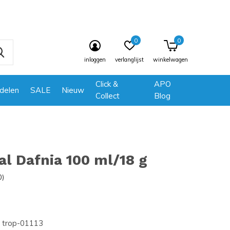
0
0
inloggen
verlanglijst
winkelwagen
Click &
APO
delen
SALE
Nieuw
Collect
Blog
al Dafnia 100 ml/18 g
0)
trop-01113