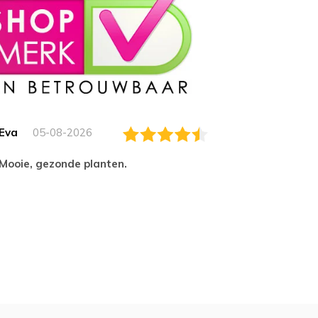
Eva
05-08-2026
Essam
Mooie, gezonde planten.
tevred