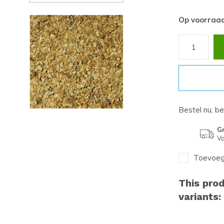
Op voorraa
Bestel nu, b
Gr
Va
Toevoege
This prod
variants: