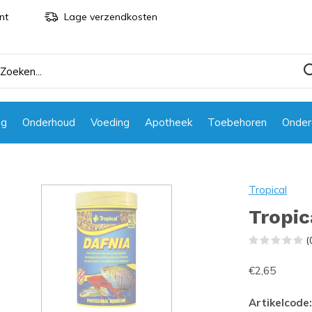
nt
Lage verzendkosten
ng
Onderhoud
Voeding
Apotheek
Toebehoren
Onder
Tropical
Tropic
(
€2,65
Artikelcode: