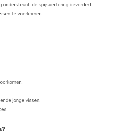
ng ondersteunt, de spijsvertering bevordert
issen te voorkomen.
voorkomen.
iende jonge vissen.
ces.
a?