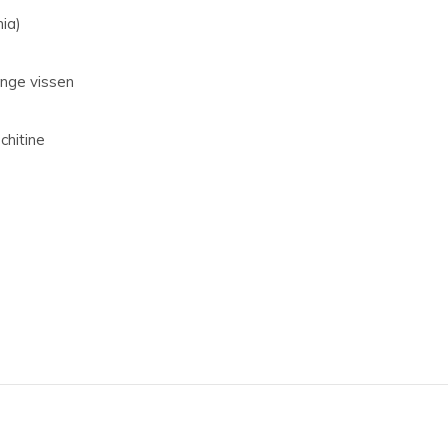
ia)
onge vissen
chitine