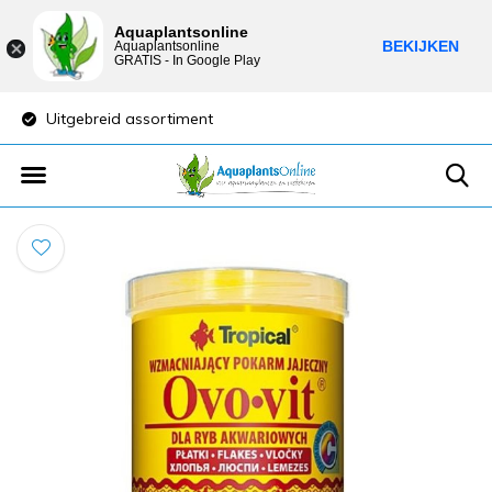
Aquaplantsonline
BEKIJKEN
Aquaplantsonline
GRATIS - In Google Play
Uitgebreid assortiment
Lage verzendkost