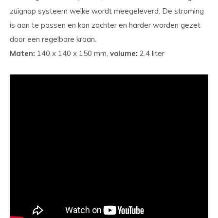
zuignap systeem welke wordt meegeleverd. De stroming
is aan te passen en kan zachter en harder worden gezet
door een regelbare kraan.
Maten:
140 x 140 x 150 mm,
volume:
2.4 liter