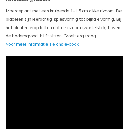
Moerasplant met een kruipende 1-1,5 cm dikke rizoom. De
bladeren zijn leerachtig, spiesvormig tot bijna eivormig. Bij
het planten erop letten dat de rizoom (wortelstok) boven
de bodemgrond blijft zitten. Groeit erg traag.
Voor meer informatie zie ons e-book.