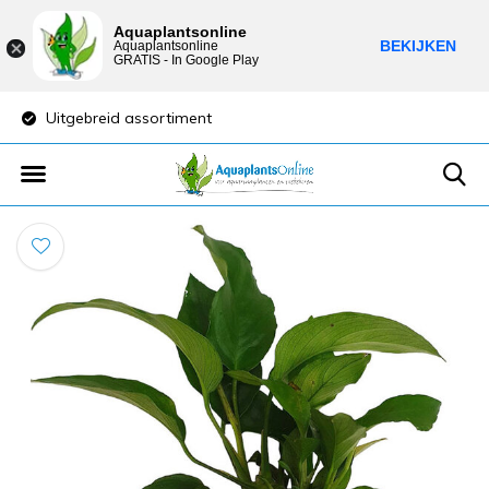
Aquaplantsonline
BEKIJKEN
Aquaplantsonline
GRATIS - In Google Play
Uitgebreid assortiment
Lage verzendkost