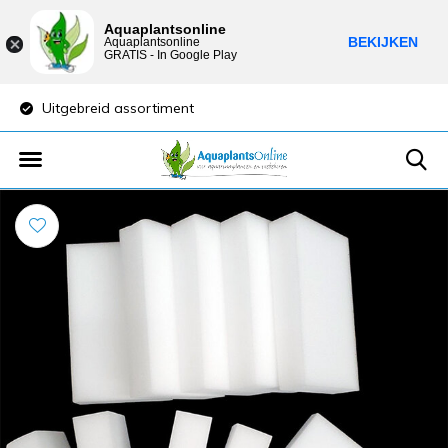
Aquaplantsonline
BEKIJKEN
Aquaplantsonline
GRATIS - In Google Play
Uitgebreid assortiment
Lage verzendkost