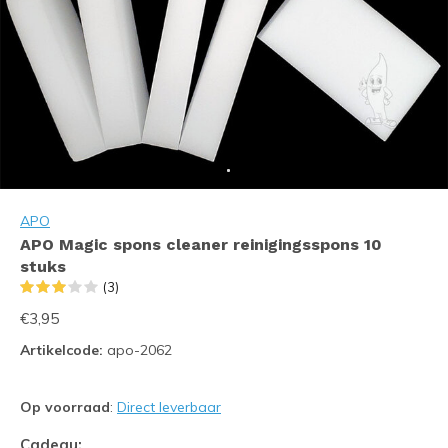
APO
APO Magic spons cleaner reinigingsspons 10
stuks
(3)
€3,95
Artikelcode:
apo-2062
Op voorraad
:
Direct leverbaar
Cadeau: