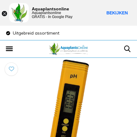
Aquaplantsonline
BEKIJKEN
Aquaplantsonline
GRATIS - In Google Play
Uitgebreid assortiment
Lage verzendkost