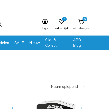
0
0
inloggen
verlanglijst
winkelwagen
Click &
APO
delen
SALE
Nieuw
Collect
Blog