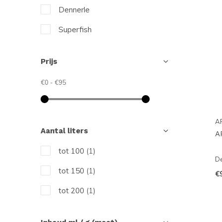
Dennerle
Superfish
Prijs
€0
-
€95
A
Aantal liters
A
tot 100
(1)
De
tot 150
(1)
€
tot 200
(1)