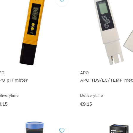
PO
APO
PO pH meter
APO TDS/EC/TEMP met
liverytime
Deliverytime
9,15
€9,15