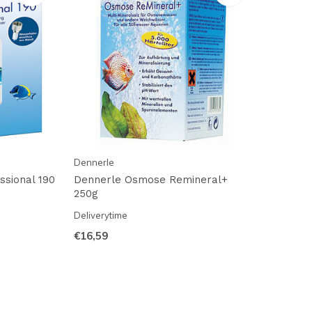
Dennerle
sional 190
Dennerle Osmose Remineral+
250g
Deliverytime
€16,59