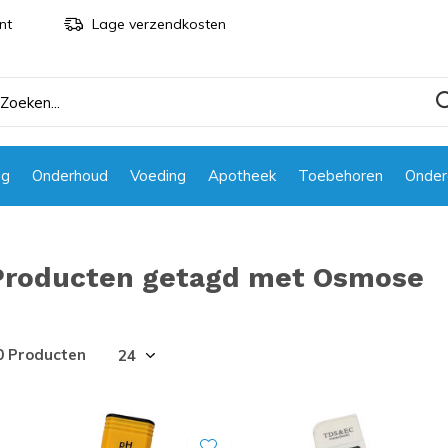
nt
Lage verzendkosten
ng
Onderhoud
Voeding
Apotheek
Toebehoren
Onder
Producten getagd met Osmose
0 Producten