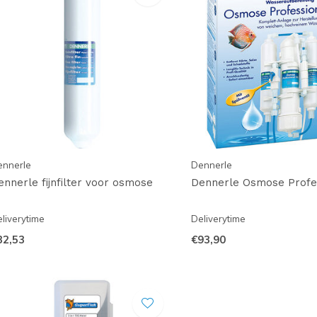
ennerle
Dennerle
ennerle fijnfilter voor osmose
Dennerle Osmose Profes
liverytime
Deliverytime
32,53
€93,90