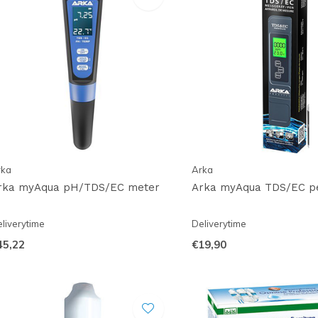
rka
Arka
rka myAqua pH/TDS/EC meter
Arka myAqua TDS/EC p
liverytime
Deliverytime
45,22
€19,90