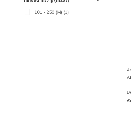
Inhoud ml / g (maat)
101 - 250 (M)
(1)
A
A
De
€