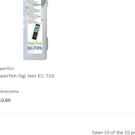
perfish
uperfish Digi test EC-TDS
liverytime
10,60
Seen 10 of the 10 p