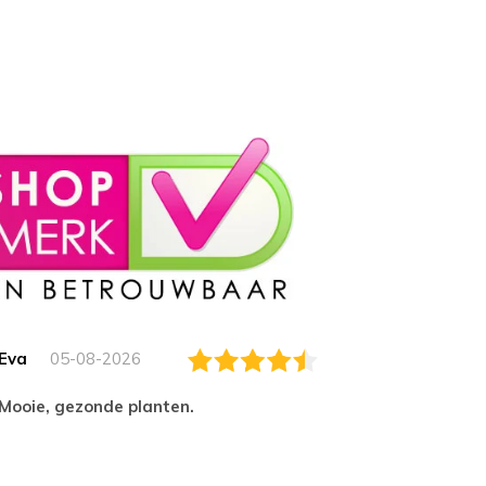
Eva
05-08-2026
Essam
Mooie, gezonde planten.
tevred