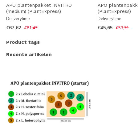
APO plantenpakket INVITRO
APO plantenpakke
(medium) (PlantExpress)
(PlantExpress)
Deliverytime
Deliverytime
€67,62
€45,65
€81,47
€53,71
Product tags
Recente artikelen