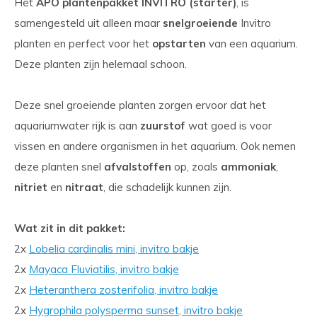
Het
APO plantenpakket INVITRO (starter)
, is
samengesteld uit alleen maar
snelgroeiende
Invitro
planten en perfect voor het
opstarten
van een aquarium.
Deze planten zijn helemaal schoon.
Deze snel groeiende planten zorgen ervoor dat het
aquariumwater rijk is aan
zuurstof
wat goed is voor
vissen en andere organismen in het aquarium. Ook nemen
deze planten snel
afvalstoffen
op, zoals
ammoniak
,
nitriet
en
nitraat
, die schadelijk kunnen zijn.
Wat zit in dit pakket:
2x
Lobelia cardinalis mini, invitro bakje
2x
Mayaca Fluviatilis, invitro bakje
2x
Heteranthera zosterifolia, invitro bakje
2x
Hygrophila polysperma sunset, invitro bakje