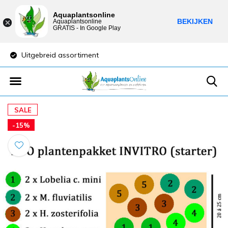
Aquaplantsonline
BEKIJKEN
Aquaplantsonline
GRATIS - In Google Play
Uitgebreid assortiment
Lage verzendkost
SALE
-15%