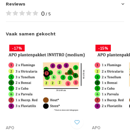
Reviews
0
/ 5
Vaak samen gekocht
-17%
-15%
APO
APO