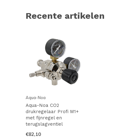
Recente artikelen
Aqua-Noa
Aqua-Noa CO2
drukregelaar Profi M1+
met fijnregel en
terugslagventiel
€82,10