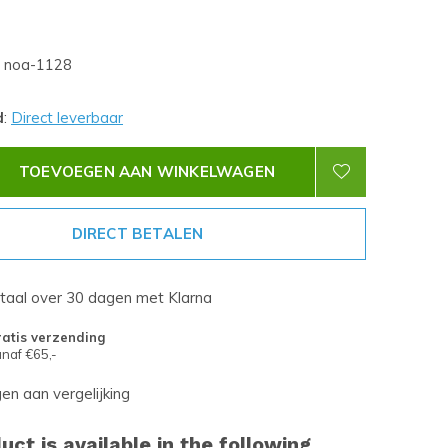
noa-1128
d
:
Direct leverbaar
TOEVOEGEN AAN WINKELWAGEN
DIRECT BETALEN
etaal over 30 dagen met Klarna
atis verzending
naf €65,-
n aan vergelijking
uct is available in the following