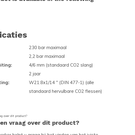
icaties
230 bar maximaal
2,2 bar maximaal
iting:
4/6 mm (standaard CO2 slang)
2 jaar
ting:
W21.8x1/14 " (DIN 477-1) (alle
standaard hervulbare CO2 flessen)
een vraag over dit product?
ker helpt u graag bij het vinden van het juiste