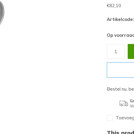
€82,10
Artikelcode:
Op voorraa
Bestel nu, b
Gr
Va
Toevoege
This prod