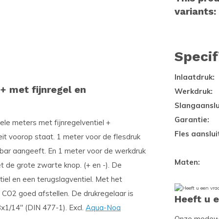
variants:
Specif
Inlaatdruk:
 met fijnregel en
Werkdruk:
Slangaanslu
Garantie:
e meters met fijnregelventiel +
Fles aanslui
eit voorop staat. 1 meter voor de flesdruk
60 bar aangeeft. En 1 meter voor de werkdruk
Maten:
et de grote zwarte knop. (+ en -). De
tiel en een terugslagventiel. Met het
n CO2 goed afstellen. De drukregelaar is
Heeft u 
x1/14" (DIN 477-1). Excl.
Aqua-Noa
Onze medewer