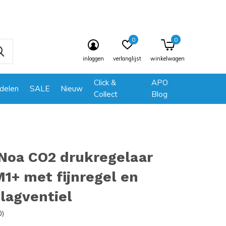
0
0
inloggen
verlanglijst
winkelwagen
Click &
APO
delen
SALE
Nieuw
Collect
Blog
Noa CO2 drukregelaar
M1+ met fijnregel en
lagventiel
0)