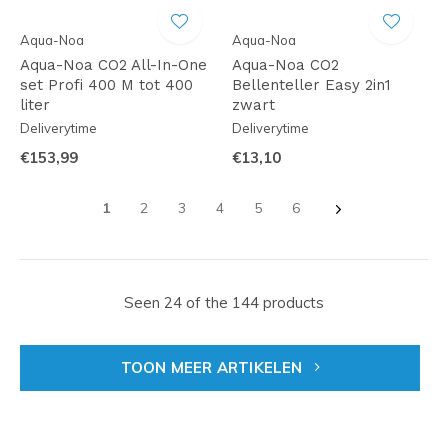
Aqua-Noa
Aqua-Noa
Aqua-Noa CO2 All-In-One
Aqua-Noa CO2
set Profi 400 M tot 400
Bellenteller Easy 2in1
liter
zwart
Deliverytime
Deliverytime
€153,99
€13,10
1
2
3
4
5
6
Seen 24 of the 144 products
TOON MEER ARTIKELEN