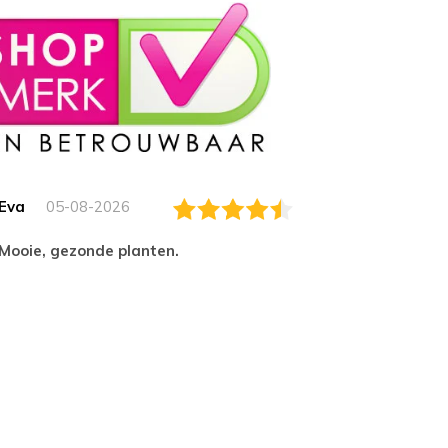
Eva
05-08-2026
Essam
Mooie, gezonde planten.
tevred