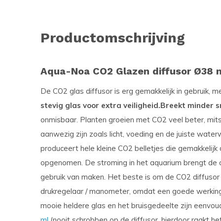
Productomschrijving
Aqua-Noa CO2 Glazen diffusor Ø38 m
De CO2 glas diffusor is erg gemakkelijk in gebruik, 
stevig glas voor extra veiligheid.
Breekt minder sn
onmisbaar. Planten groeien met CO2 veel beter, mit
aanwezig zijn zoals licht, voeding en de juiste wa
produceert hele kleine CO2 belletjes die gemakkeli
opgenomen. De stroming in het aquarium brengt de o
gebruik van maken. Het beste is om de CO2 diffusor 
drukregelaar / manometer, omdat een goede werking
mooie heldere glas en het bruisgedeelte zijn eenvou
ml
(nooit schrobben op de diffusor, hierdoor raakt h