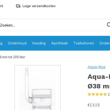
nt
Lage verzendkosten
ng
Onderhoud
Voeding
Apotheek
Toebehoren
Onder
 mm tot 200 liter
Aqua-Noa
Aqua-N
Ø38 mm
(
€13,15