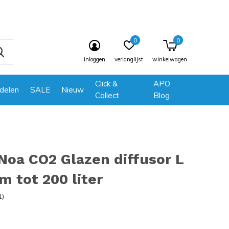
0
0
inloggen
verlanglijst
winkelwagen
Click &
APO
delen
SALE
Nieuw
Collect
Blog
oa CO2 Glazen diffusor L
 tot 200 liter
1)