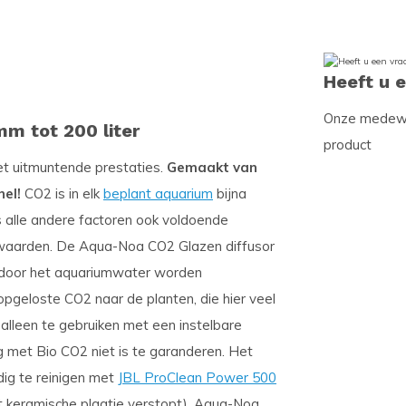
Heeft u 
Onze medewer
m tot 200 liter
product
met uitmuntende prestaties.
Gemaakt van
el!
CO2 is in elk
beplant aquarium
bijna
s alle andere factoren ook voldoende
terwaarden. De Aqua-Noa CO2 Glazen diffusor
jk door het aquariumwater worden
pgeloste CO2 naar de planten, die hier veel
alleen te gebruiken met een instelbare
 met Bio CO2 niet is te garanderen. Het
dig te reinigen met
JBL ProClean Power 500
et keramische plaatje verstopt). Aqua-Noa