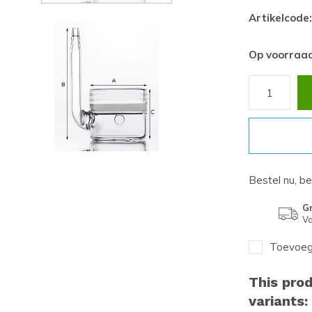
Artikelcode:
Op voorraa
Bestel nu, b
Gr
Va
Toevoege
This prod
variants: