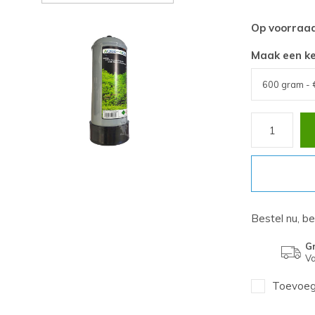
Op voorraa
Maak een k
Bestel nu, b
Gr
Va
Toevoege