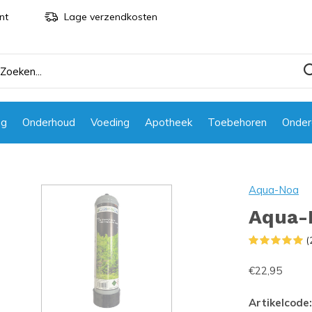
nt
Lage verzendkosten
ng
Onderhoud
Voeding
Apotheek
Toebehoren
Onder
Aqua-Noa
Aqua-
(
€22,95
Artikelcode: