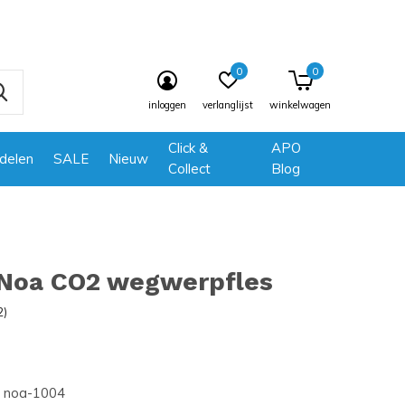
0
0
inloggen
verlanglijst
winkelwagen
Click &
APO
delen
SALE
Nieuw
Collect
Blog
Noa CO2 wegwerpfles
2)
noa-1004