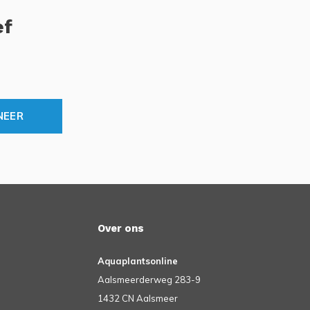
ef
NEER
Over ons
Aquaplantsonline
Aalsmeerderweg 283-9
1432 CN Aalsmeer