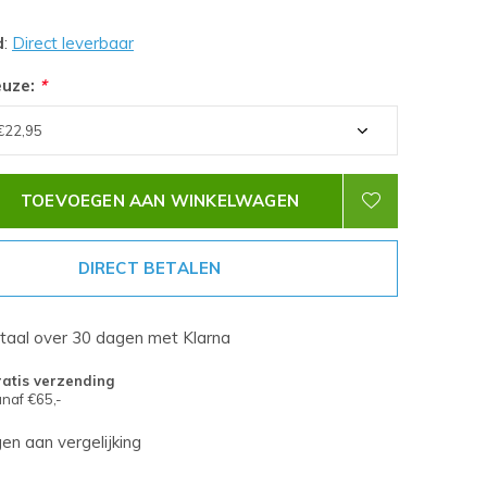
d
:
Direct leverbaar
euze:
*
TOEVOEGEN AAN WINKELWAGEN
DIRECT BETALEN
etaal over 30 dagen met Klarna
atis verzending
naf €65,-
n aan vergelijking