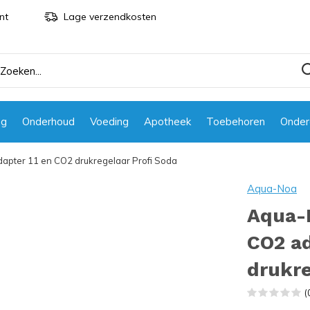
nt
Lage verzendkosten
ng
Onderhoud
Voeding
Apotheek
Toebehoren
Onder
dapter 11 en CO2 drukregelaar Profi Soda
Aqua-Noa
Aqua-N
CO2 ad
drukre
(