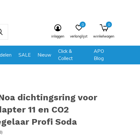
0
0
inloggen
verlanglijst
winkelwagen
Click &
APO
delen
SALE
Nieuw
Collect
Blog
oa dichtingsring voor
apter 11 en CO2
gelaar Profi Soda
0)