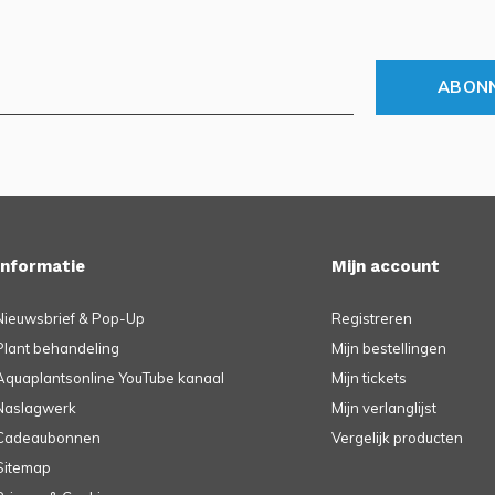
ABON
Informatie
Mijn account
Nieuwsbrief & Pop-Up
Registreren
Plant behandeling
Mijn bestellingen
Aquaplantsonline YouTube kanaal
Mijn tickets
Naslagwerk
Mijn verlanglijst
Cadeaubonnen
Vergelijk producten
Sitemap