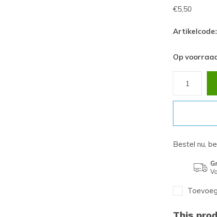
€5,50
Artikelcode:
Op voorraa
Bestel nu, b
Gr
Va
Toevoege
This prod