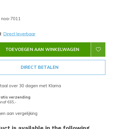
noa-7011
d
:
Direct leverbaar
TOEVOEGEN AAN WINKELWAGEN
DIRECT BETALEN
etaal over 30 dagen met Klarna
atis verzending
naf €65,-
n aan vergelijking
uct is available in the following