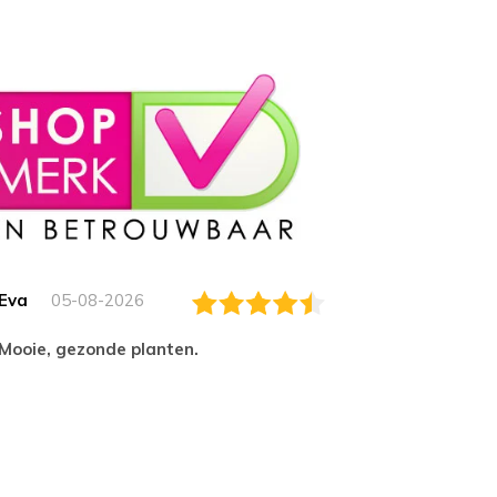
Eva
05-08-2026
Essam
Mooie, gezonde planten.
tevred