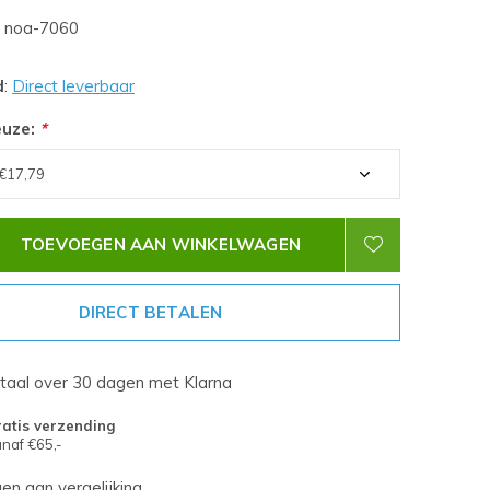
noa-7060
d
:
Direct leverbaar
euze:
*
TOEVOEGEN AAN WINKELWAGEN
DIRECT BETALEN
etaal over 30 dagen met Klarna
atis verzending
naf €65,-
n aan vergelijking