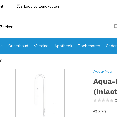
nt
Lage verzendkosten
ng
Onderhoud
Voeding
Apotheek
Toebehoren
Onder
t)
Aqua-Noa
Aqua-
(inlaa
(
€17,79