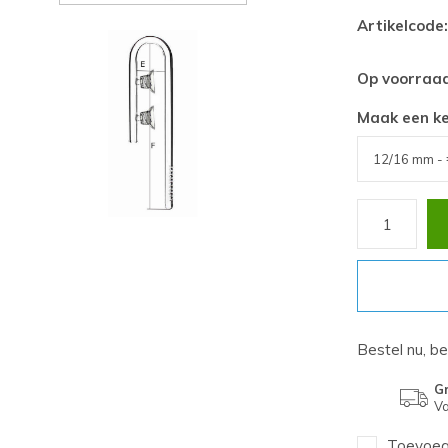
Artikelcode:
Op voorraa
Maak een k
Bestel nu, b
Gr
Va
Toevoege