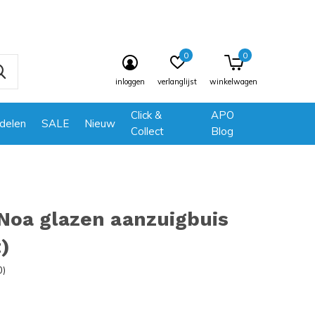
0
0
inloggen
verlanglijst
winkelwagen
Click &
APO
delen
SALE
Nieuw
Collect
Blog
Noa glazen aanzuigbuis
t)
0)