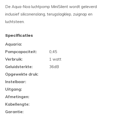
De Aqua-Noa luchtpomp MiniSilent wordt geleverd
inclusief siliconenslang, terugslagklep, zuignap en
luchtsteen.
Specificaties
Aquaria:
Pompcapaciteit:
0,45
Verbruik:
1 watt
Geluidsterkte:
36dB
Opgewekte druk:
Instelbaar:
Uitgang:
Afmetingen:
Kabellengte:
Garantie: