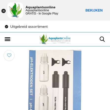
Aquaplantsonline
BEKIJKEN
Aquaplantsonline
GRATIS - In Google Play
Uitgebreid assortiment
Lage verzendkost