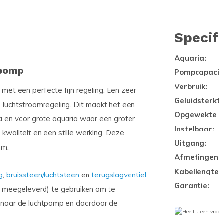
Specif
Aquaria:
tpomp
Pompcapacit
Verbruik:
met een perfecte fijn regeling. Een zeer
Geluidsterkt
e luchtstroomregeling. Dit maakt het een
Opgewekte 
a en voor grote aquaria waar een groter
Instelbaar:
kwaliteit en een stille werking. Deze
Uitgang:
mm.
Afmetingen
Kabellengte
g
,
bruissteen/luchtsteen
en
terugslagventiel
.
Garantie:
t meegeleverd) te gebruiken om te
 naar de luchtpomp en daardoor de