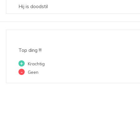
Hij is doodstil
Top ding !!!
+
Krachtig
-
Geen