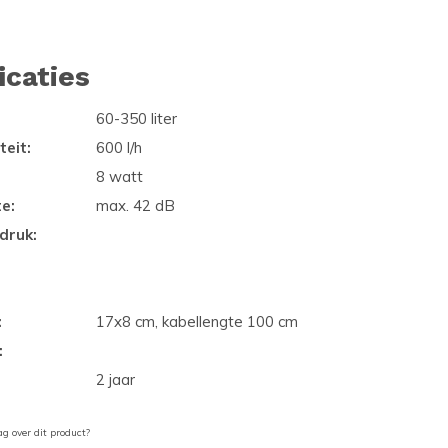
icaties
60-350 liter
eit:
600 l/h
8 watt
e:
max. 42 dB
druk:
:
17x8 cm, kabellengte 100 cm
:
2 jaar