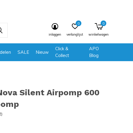
0
0
inloggen
verlanglijst
winkelwagen
Click &
APO
delen
SALE
Nieuw
Collect
Blog
Nova Silent Airpomp 600
pomp
2)