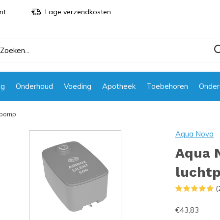
nt
Lage verzendkosten
ng
Onderhoud
Voeding
Apotheek
Toebehoren
Onder
tpomp
Aqua Nova
Aqua 
lucht
(
€43,83