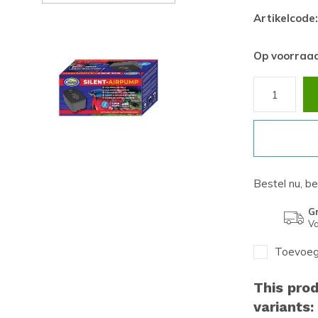
Artikelcode:
Op voorraa
Bestel nu, b
Gr
Va
Toevoege
This prod
variants: