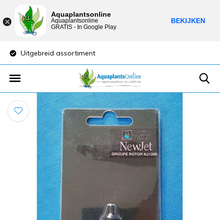
Aquaplantsonline
BEKIJKEN
Aquaplantsonline
GRATIS - In Google Play
Uitgebreid assortiment
Lage verzendkost