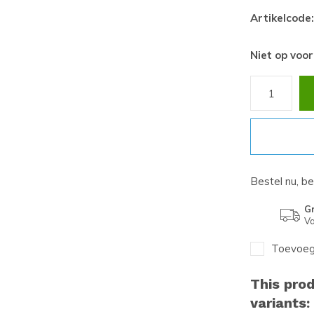
Artikelcode:
Niet op voo
Bestel nu, b
Gr
Va
Toevoege
This prod
variants: