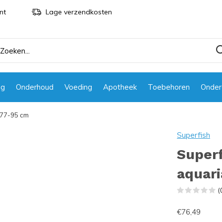
nt
Lage verzendkosten
ng
Onderhoud
Voeding
Apotheek
Toebehoren
Onder
a 77-95 cm
Superfish
Superf
aquari
(
€76,49