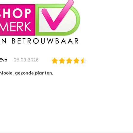
Eva
05-08-2026
Essam
Mooie, gezonde planten.
tevred