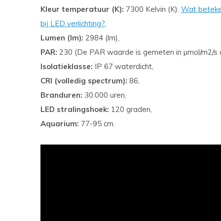
Kleur temperatuur (K):
7300 Kelvin (K).
Wat beteken
bij LED verlichting?
,
Lumen (lm):
2984 (lm),
PAR:
230 (De PAR waarde is gemeten in µmol/m2/s 
Isolatieklasse:
IP 67 waterdicht,
CRI (volledig spectrum):
86,
Branduren:
30.000 uren,
LED stralingshoek:
120 graden,
Aquarium:
77-95 cm.