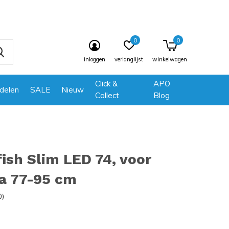
0
0
inloggen
verlanglijst
winkelwagen
Click &
APO
delen
SALE
Nieuw
Collect
Blog
ish Slim LED 74, voor
a 77-95 cm
0)