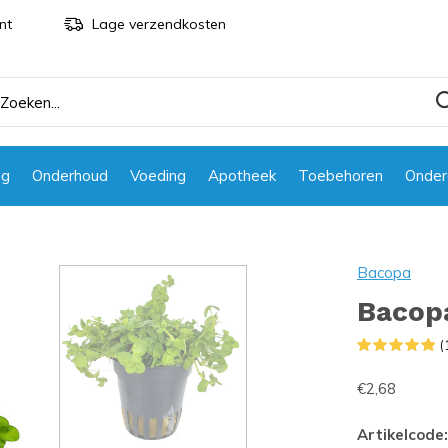
nt
Lage verzendkosten
ng
Onderhoud
Voeding
Apotheek
Toebehoren
Onder
Bacopa
Bacopa
(
€2,68
Artikelcode: