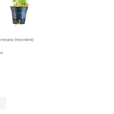
renata (monnierii)
me