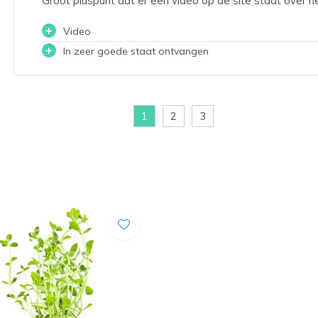
Groot pluspunt dat er een video op de site staat over h
+
Video
+
In zeer goede staat ontvangen
1
2
3