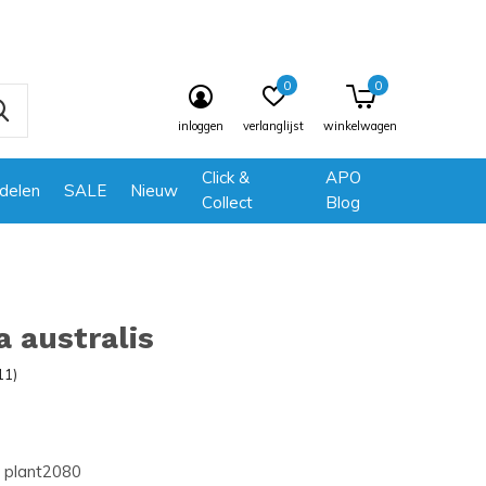
0
0
inloggen
verlanglijst
winkelwagen
Click &
APO
delen
SALE
Nieuw
Collect
Blog
 australis
11)
plant2080