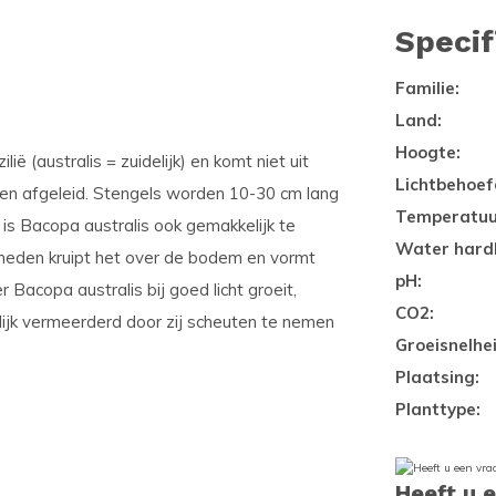
Specif
Familie:
Land:
Hoogte:
ë (australis = zuidelijk) en komt niet uit
Lichtbehoef
den afgeleid. Stengels worden 10-30 cm lang
Temperatuu
is Bacopa australis ook gemakkelijk te
Water hard
heden kruipt het over de bodem en vormt
pH:
Bacopa australis bij goed licht groeit,
CO2:
ijk vermeerderd door zij scheuten te nemen
Groeisnelhei
Plaatsing:
Planttype:
Heeft u 