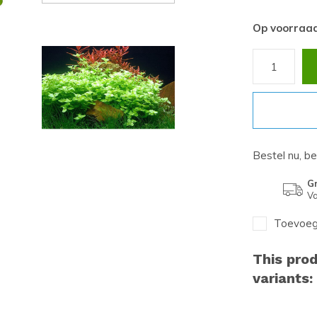
Op voorraa
Bestel nu, b
Gr
Va
Toevoege
This prod
variants: