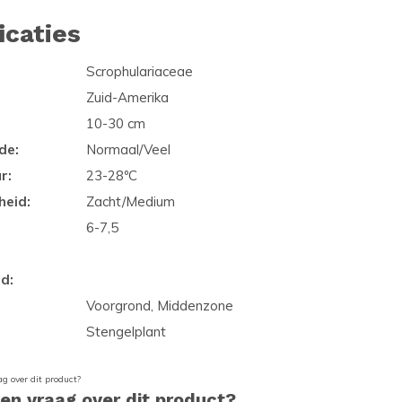
icaties
Scrophulariaceae
Zuid-Amerika
10-30 cm
de:
Normaal/Veel
r:
23-28ºC
heid:
Zacht/Medium
6-7,5
d:
Voorgrond, Middenzone
Stengelplant
een vraag over dit product?