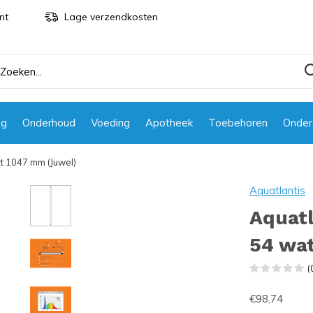
nt
Lage verzendkosten
ng
Onderhoud
Voeding
Apotheek
Toebehoren
Onder
tt 1047 mm (Juwel)
Aquatlantis
Aquatl
54 wa
(
€98,74