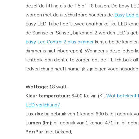
dezelfde fitting als de T5 of T8 buizen. De Easy L
worden met de uitschuifbare houders de
Easy Led e
Easy LED Tube heeft twee onafhankelijke LED kanale
de Sunrise en Sunset, bij kanaal 2 worden LED's gebr
Easy Led Control 2 plus dimmer
kunt u beide kanalen 
dimmer is niet inbegrepen). Wanneer u deze ledverli
lichtbalk, dan dient u te zorgen dat de TL lichtbalk 
ledverlichting heeft namelijk zijn eigen voedingsadap
Wattage:
18 watt,
Kleur temperatuur:
6400 Kelvin (K).
Wat betekent Ke
LED verlichting?
,
Lux (lx):
bij gebruik van 1 kanaal 600 lx, bij gebruik 
Lumen (lm):
bij gebruik van 1 kanaal 471 lm, bij geb
Par/Pur:
niet bekend,