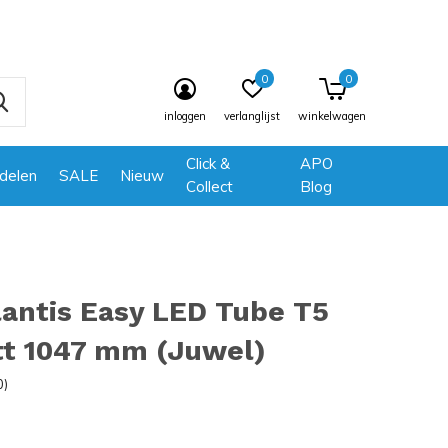
0
0
inloggen
verlanglijst
winkelwagen
Click &
APO
delen
SALE
Nieuw
Collect
Blog
antis Easy LED Tube T5
tt 1047 mm (Juwel)
0)