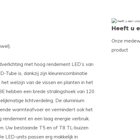
Heeft u 
Onze medewer
wel).
product
dverlichting met hoog rendement LED’s van
D-Tube is, dankzij zijn kleurencombinatie
 het welzijn van de vissen en planten in het
BE hebben een brede stralingshoek van 120
ijkmatige lichtverdeling. De aluminium
ekende warmteafvoer en vermindert ook het
g rendement en een laag energie verbruik.
zen. Uw bestaande T5 en of T8 TL-buizen
De LED-units passen erg makkelijk in