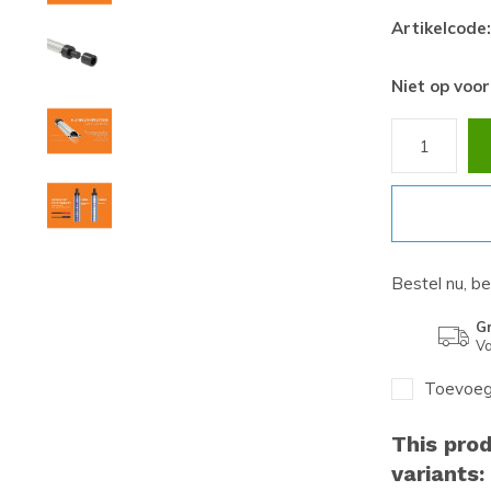
Artikelcode:
Niet op voo
Bestel nu, b
Gr
Va
Toevoege
This prod
variants: