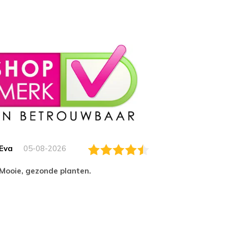
Eva
05-08-2026
Essam
Mooie, gezonde planten.
tevred