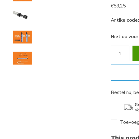
€58,25
Artikelcode:
Niet op voo
Bestel nu, b
Gr
Va
Toevoege
This prod