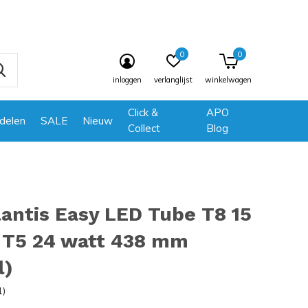
0
0
inloggen
verlanglijst
winkelwagen
Click &
APO
delen
SALE
Nieuw
Collect
Blog
antis Easy LED Tube T8 15
/ T5 24 watt 438 mm
l)
1)