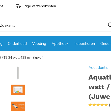
nt
Lage verzendkosten
ng
Onderhoud
Voeding
Apotheek
Toebehoren
Onder
t / T5 24 watt 438 mm (Juwel)
Aquatlantis
Aquatl
watt 
(Juwe
(