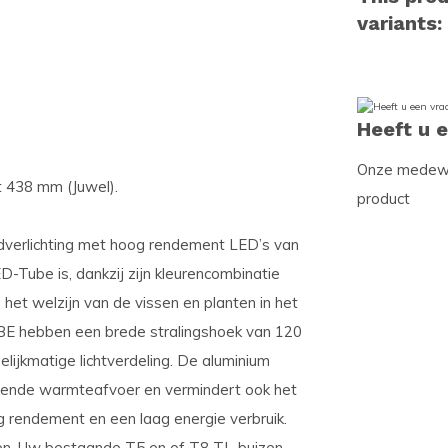
variants:
Heeft u 
Onze medewer
 438 mm (Juwel).
product
dverlichting met hoog rendement LED’s van
D-Tube is, dankzij zijn kleurencombinatie
 het welzijn van de vissen en planten in het
BE hebben een brede stralingshoek van 120
ijkmatige lichtverdeling. De aluminium
ekende warmteafvoer en vermindert ook het
g rendement en een laag energie verbruik.
zen. Uw bestaande T5 en of T8 TL-buizen