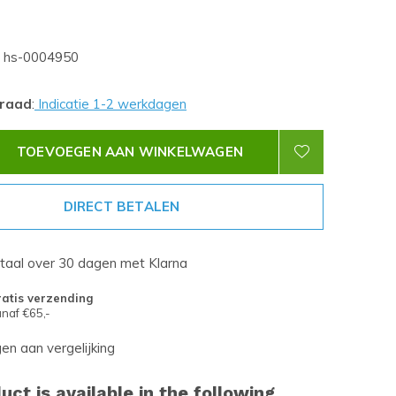
hs-0004950
rraad
:
Indicatie 1-2 werkdagen
TOEVOEGEN AAN WINKELWAGEN
DIRECT BETALEN
etaal over 30 dagen met Klarna
atis verzending
naf €65,-
n aan vergelijking
uct is available in the following