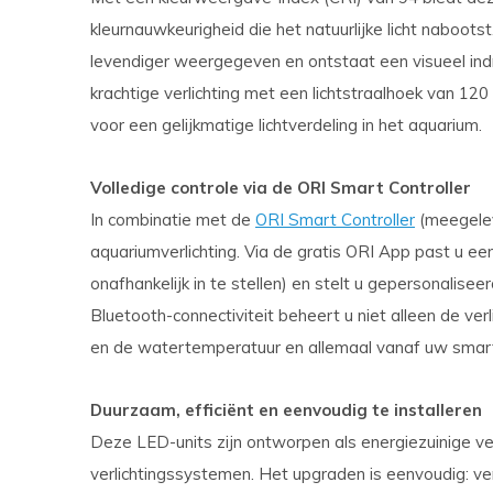
kleurnauwkeurigheid die het natuurlijke licht naboot
levendiger weergegeven en ontstaat een visueel i
krachtige verlichting met een lichtstraalhoek van 1
voor een gelijkmatige lichtverdeling in het aquarium.
Volledige controle via de ORI Smart Controller
In combinatie met de
ORI Smart Controller
(meegelev
aquariumverlichting. Via de gratis ORI App past u een
onafhankelijk in te stellen) en stelt u gepersonalise
Bluetooth-connectiviteit beheert u niet alleen de ver
en de watertemperatuur en allemaal vanaf uw smar
Duurzaam, efficiënt en eenvoudig te installeren
Deze LED-units zijn ontworpen als energiezuinige v
verlichtingssystemen. Het upgraden is eenvoudig: v