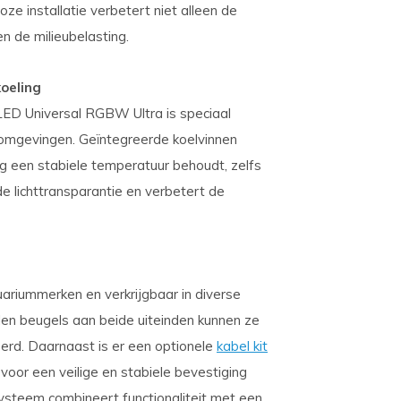
e installatie verbetert niet alleen de
en de milieubelasting.
oeling
ED Universal RGBW Ultra is speciaal
 omgevingen. Geïntegreerde koelvinnen
g een stabiele temperatuur behoudt, zelfs
 de lichttransparantie en verbetert de
uariummerken en verkrijgbaar in diverse
len beugels aan beide uiteinden kunnen ze
erd. Daarnaast is er een optionele
kabel kit
voor een veilige en stabiele bevestiging
ysteem combineert functionaliteit met een