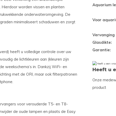
Aquarium le
st. Hierdoor worden vissen en planten
ndrukwekkende onderwateromgeving. De
Voor aquar
20 graden minimaliseert schaduwen en zorgt
Vervanging 
Glasdikte:
Garantie:
erd) heeft u volledige controle over uw
voudig de lichtkleuren aan (kleuren zijn
erde weekschema’s in. Dankzij WiFi- en
Heeft u 
lichting met de ORI, maar ook filterpatronen
Onze medewer
tphone.
product
ervangers voor verouderde T5- en T8-
erwijder de oude lampen en plaats de Easy