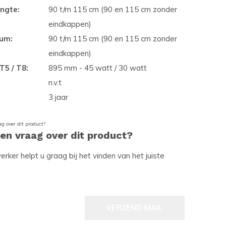
ngte:
90 t/m 115 cm (90 en 115 cm zonder
eindkappen)
ium:
90 t/m 115 cm (90 en 115 cm zonder
eindkappen)
T5 / T8:
895 mm - 45 watt / 30 watt
n.v.t
3 jaar
een vraag over dit product?
ker helpt u graag bij het vinden van het juiste
VERZEND MAIL