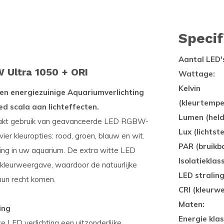
Specif
Aantal LED'
 Ultra 1050 + ORI
Wattage:
Kelvin
en energiezuinige Aquariumverlichting
(kleurtempe
d scala aan lichteffecten.
Lumen (held
aakt gebruik van geavanceerde LED RGBW-
Lux (lichtste
ier kleuropties: rood, groen, blauw en wit.
PAR (bruikba
ting in uw aquarium. De extra witte LED
Isolatieklas
 kleurweergave, waardoor de natuurlijke
LED stralin
hun recht komen.
CRI (kleurw
Maten:
ing
Energie klas
 LED verlichting een uitzonderlijke