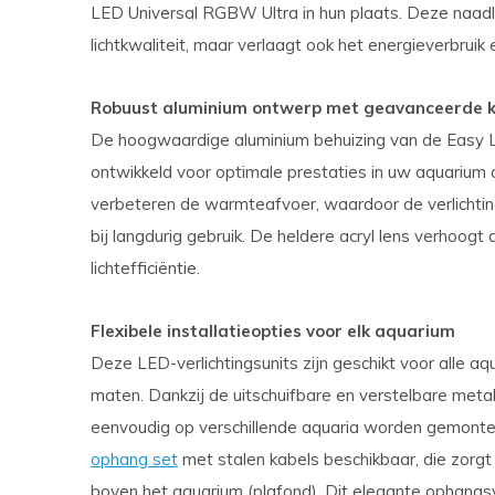
LED Universal RGBW Ultra in hun plaats. Deze naadloz
lichtkwaliteit, maar verlaagt ook het energieverbruik 
Robuust aluminium ontwerp met geavanceerde k
De hoogwaardige aluminium behuizing van de Easy L
ontwikkeld voor optimale prestaties in uw aquarium
verbeteren de warmteafvoer, waardoor de verlichtin
bij langdurig gebruik. De heldere acryl lens verhoogt
lichtefficiëntie.
Flexibele installatieopties voor elk aquarium
Deze LED-verlichtingsunits zijn geschikt voor alle aq
maten. Dankzij de uitschuifbare en verstelbare meta
eenvoudig op verschillende aquaria worden gemonte
ophang set
met stalen kabels beschikbaar, die zorgt 
boven het aquarium (plafond). Dit elegante ophangs