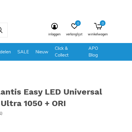
0
0
inloggen
verlanglijst
winkelwagen
Click &
APO
delen
SALE
Nieuw
Collect
Blog
antis Easy LED Universal
ltra 1050 + ORI
1)