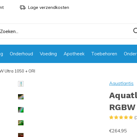
nt
Lage verzendkosten
ng
Onderhoud
Voeding
Apotheek
Toebehoren
Onder
W Ultra 1050 + ORI
Aquatlantis
Aquatl
RGBW U
(
€264,95