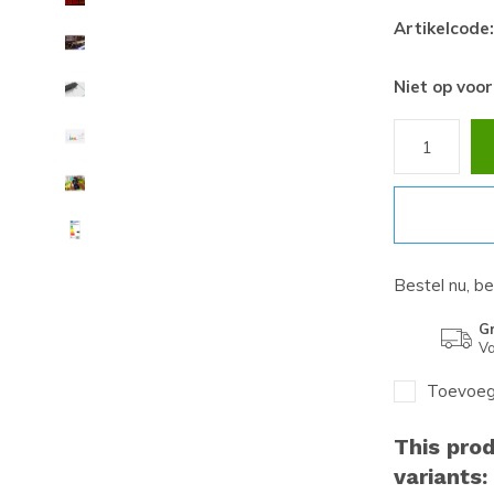
Artikelcode:
Niet op voo
Bestel nu, b
Gr
Va
Toevoege
This prod
variants: