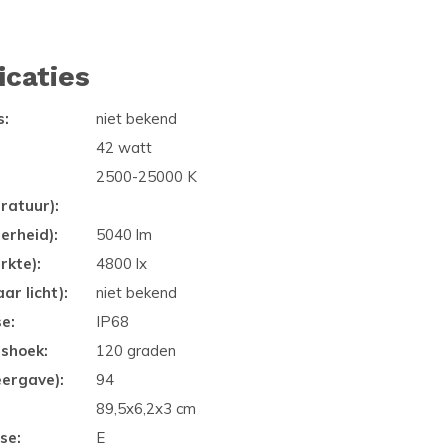
icaties
s:
niet bekend
42 watt
2500-25000 K
ratuur):
erheid):
5040 lm
rkte):
4800 lx
ar licht):
niet bekend
se:
IP68
gshoek:
120 graden
eergave):
94
89,5x6,2x3 cm
se:
E