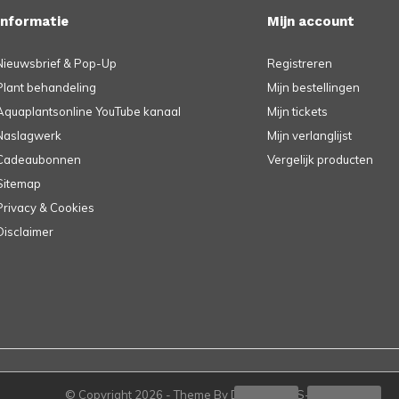
Informatie
Mijn account
Nieuwsbrief & Pop-Up
Registreren
Plant behandeling
Mijn bestellingen
Aquaplantsonline YouTube kanaal
Mijn tickets
Naslagwerk
Mijn verlanglijst
Cadeaubonnen
Vergelijk producten
Sitemap
Privacy & Cookies
Disclaimer
© Copyright
2026
- Theme By
DMWS
-
RSS-feed