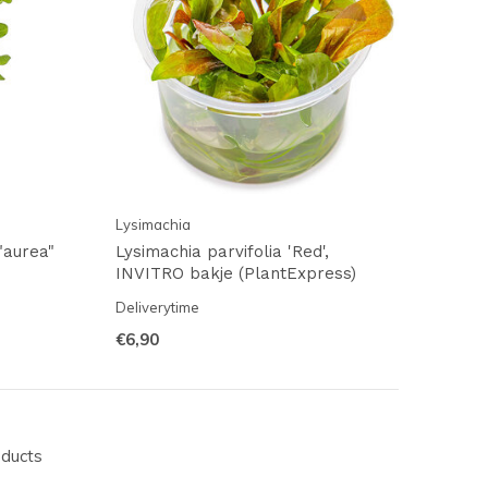
Lysimachia
"aurea"
Lysimachia parvifolia 'Red',
INVITRO bakje (PlantExpress)
Deliverytime
€6,90
oducts