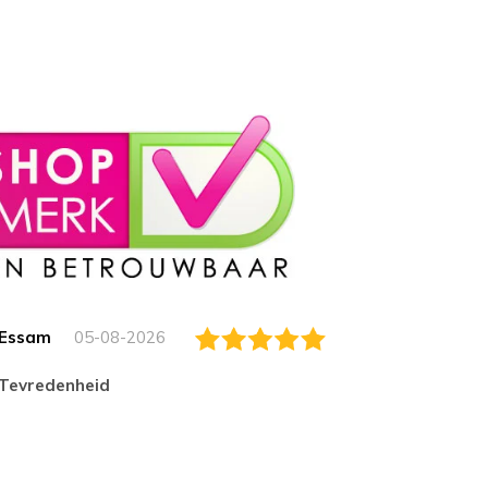
Essam
05-08-2026
Jack
tevredenheid
Top