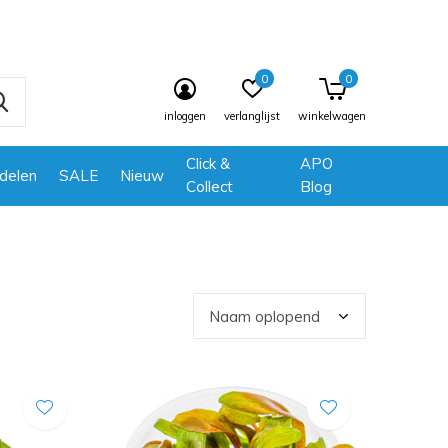
0
0
inloggen
verlanglijst
winkelwagen
Click &
APO
delen
SALE
Nieuw
Collect
Blog