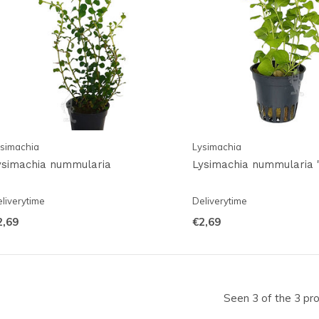
simachia
Lysimachia
ysimachia nummularia
Lysimachia nummularia 
liverytime
Deliverytime
2,69
€2,69
Seen 3 of the 3 pr