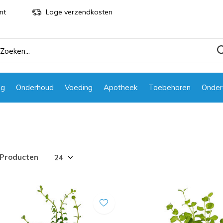
nt
Lage verzendkosten
ng
Onderhoud
Voeding
Apotheek
Toebehoren
Onder
 Producten