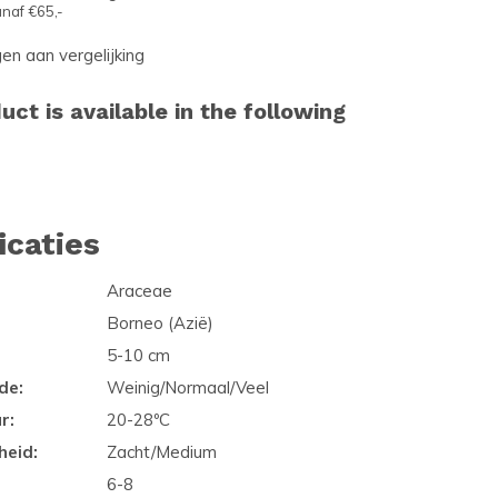
naf €65,-
n aan vergelijking
uct is available in the following
icaties
Araceae
Borneo (Azië)
5-10 cm
de:
Weinig/Normaal/Veel
r:
20-28ºC
heid:
Zacht/Medium
6-8