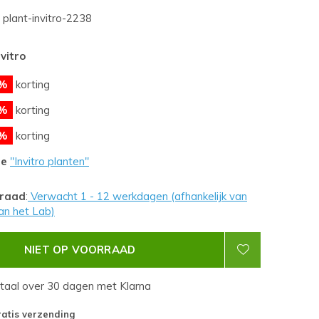
plant-invitro-2238
nvitro
%
korting
%
korting
%
korting
le
''Invitro planten''
rraad
:
Verwacht 1 - 12 werkdagen (afhankelijk van
an het Lab)
NIET OP VOORRAAD
etaal over 30 dagen met Klarna
atis verzending