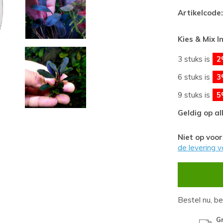
Artikelcode:
Kies & Mix I
3 stuks is
2
6 stuks is
3
9 stuks is
5
Geldig op al
Niet op voo
de levering v
Bestel nu, b
Gr