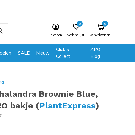
0
0
inloggen
verlanglijst
winkelwagen
Click &
APO
delen
SALE
Nieuw
Collect
Blog
ra
halandra Brownie Blue,
O bakje (
PlantExpress
)
0)