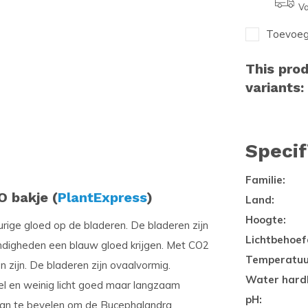
Va
Toevoege
This prod
variants:
Specif
Familie:
O bakje (
PlantExpress
)
Land:
Hoogte:
rige gloed op de bladeren. De bladeren zijn
Lichtbehoef
tandigheden een blauw gloed krijgen. Met CO2
Temperatuu
n zijn. De bladeren zijn ovaalvormig.
Water hard
el en weinig licht goed maar langzaam
pH:
aan te bevelen om de Bucephalandra