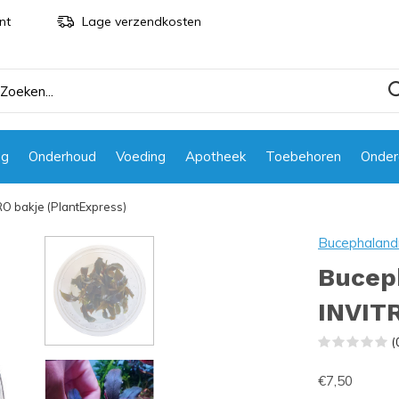
nt
Lage verzendkosten
ng
Onderhoud
Voeding
Apotheek
Toebehoren
Onder
O bakje (PlantExpress)
Bucephaland
Bucep
INVITR
(
€7,50