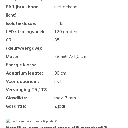
PAR (bruikbaar
niet bekend
licht):
Isolatieklasse:
IP43
LED stralingshoek:
120 graden
CRI
85
(kleurweergave):
Maten:
28,5x6,7x1,0 cm
Energie klasse:
E
Aquarium lengte:
30 cm
Voor aquarium:
n.v.t
Vervanging T5 / T8:
Glasdikte:
max. 7 mm
Garantie:
2 jaar
Heeft u een vraag over dit product?