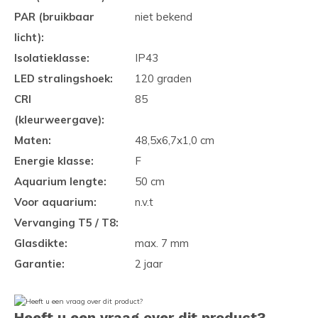
PAR (bruikbaar
niet bekend
licht):
Isolatieklasse:
IP43
LED stralingshoek:
120 graden
CRI
85
(kleurweergave):
Maten:
48,5x6,7x1,0 cm
Energie klasse:
F
Aquarium lengte:
50 cm
Voor aquarium:
n.v.t
Vervanging T5 / T8:
Glasdikte:
max. 7 mm
Garantie:
2 jaar
Heeft u een vraag over dit product?