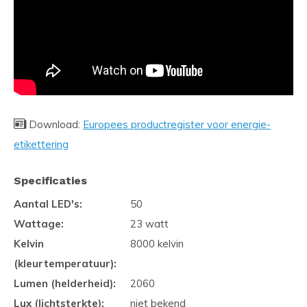
Download:
Europees productregister voor energie-
etikettering
Specificaties
Aantal LED's:
50
Wattage:
23 watt
Kelvin
8000 kelvin
(kleurtemperatuur):
Lumen (helderheid):
2060
Lux (lichtsterkte):
niet bekend