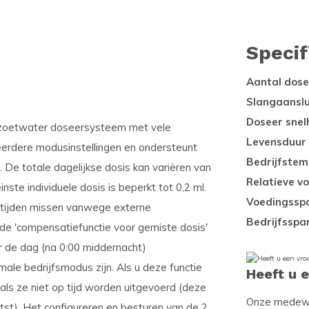
Specif
Aantal dos
Slangaanslu
Doseer snel
e zoetwater doseersysteem met vele
Levensduur 
erdere modusinstellingen en ondersteunt
Bedrijfstem
 De totale dagelijkse dosis kan variëren van
Relatieve vo
nste individuele dosis is beperkt tot 0,2 ml.
Voedingssp
tijden missen vanwege externe
Bedrijfsspa
e 'compensatiefunctie voor gemiste dosis'
r de dag (na 0:00 middernacht)
le bedrijfsmodus zijn. Als u deze functie
Heeft u 
als ze niet op tijd worden uitgevoerd (deze
Onze medewer
aatst). Het configureren en besturen van de 2