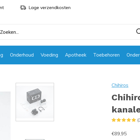
nt
Lage verzendkosten
ng
Onderhoud
Voeding
Apotheek
Toebehoren
Onder
Chihiros
Chihi
kanal
(
€89,95