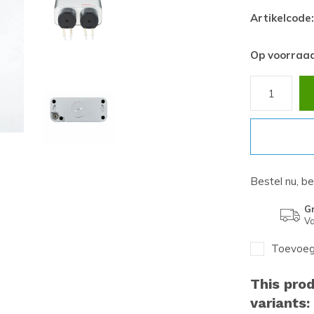
Artikelcode:
Op voorraa
Bestel nu, b
Gr
Va
Toevoege
This prod
variants: