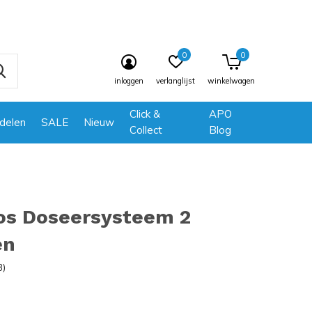
0
0
inloggen
verlanglijst
winkelwagen
Click &
APO
delen
SALE
Nieuw
Collect
Blog
ros Doseersysteem 2
en
3)