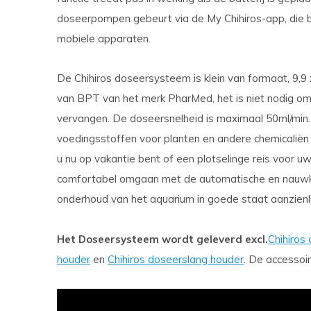
doseerpompen gebeurt via de My Chihiros-app, die b
mobiele apparaten.
De Chihiros doseersysteem is klein van formaat, 9,9 
van BPT van het merk PharMed, het is niet nodig om
vervangen. De doseersnelheid is maximaal 50ml/min. 
voedingsstoffen voor planten en andere chemicaliën 
u nu op vakantie bent of een plotselinge reis voor u
comfortabel omgaan met de automatische en nauwkeu
onderhoud van het aquarium in goede staat aanzienli
Het Doseersysteem wordt geleverd excl.
Chihiros
houder
en
Chihiros doseerslang houder
. De accessoir