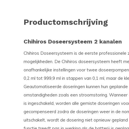
Productomschrijving
Chihiros Doseersysteem 2 kanalen
Chihiros Doseersysteem is de eerste professionel
mogelijkheden. De Chihiros doseersysteem heeft me
onafhankelijke instellingen voor twee doseerpompen.
0,2 ml tot 999,9 ml in stappen van 0,1 ml, maar de klei
Geautomatiseerde doseringen kunnen hun geplande 
omstandigheden zoals een stroomstoring. Wanneer d
is ingeschakeld, worden alle gemiste doseringen voo
gecompenseerd zodra de doseringen weer in de norma
uitschakelt, wordt de dosering niet opnieuw gepland 
functie treedt pas in werking als de batterij is gepl