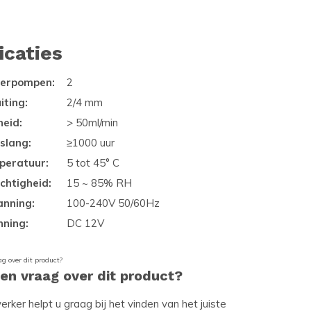
icaties
eerpompen:
2
iting:
2/4 mm
heid:
> 50ml/min
slang:
≥1000 uur
peratuur:
5 tot 45° C
chtigheid:
15 ~ 85% RH
anning:
100-240V 50/60Hz
nning:
DC 12V
een vraag over dit product?
ker helpt u graag bij het vinden van het juiste